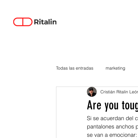
Todas las entradas
marketing
Cristián Ritalin Leó
data-driven creativity
empren
Are you to
smartphones
tecnología
Si se acuerdan del cl
pantalones anchos p
se van a emocionar: