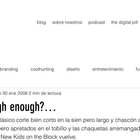
blog
sobre nosotros
podcast
the digital pill
branding
coolhunting
diseño
entretenimiento
fu
n
30 ene 2008
2 min de lectura
dimiento
estrategia
gadgets
motivation
persona
ugh enough?…
Viajes
tendencias
Wow
B2B
Showcase
ásico corte bien corto en la sien pero largo y chascón a
ero apretados en el tobillo y las chaquetas arremangad
 New Kids on the Block vuelve.