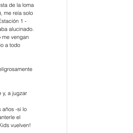
sta de la loma 
, me reía solo 
stación 1 -
aba alucinado. 
o me vengan 
o a todo 
peligrosamente 
y, a jugzar 
años -si lo 
nterle el 
ids vuelven! 