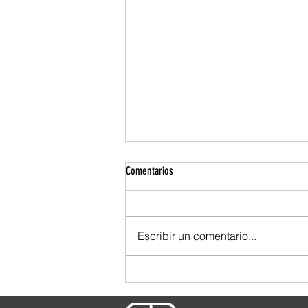
Comentarios
Escribir un comentario...
TBWA se ensució las manos. Y por eso
se nota.