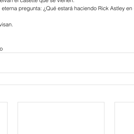
lvan el casette que se vienen.
 eterna pregunta: ¿Qué estará haciendo Rick Astley en 
visan.
ao