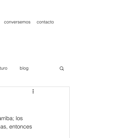
conversemos
contacto
turo
blog
les
Publicidad
rriba; los 
as, entonces 