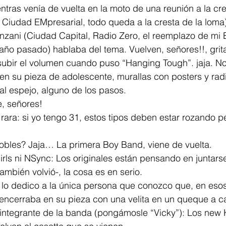
entras venía de vuelta en la moto de una reunión a la cre
Ciudad EMpresarial, todo queda a la cresta de la loma)
nzani (Ciudad Capital, Radio Zero, el reemplazo de mi E
año pasado) hablaba del tema. Vuelven, señores!!, grit
subir el volumen cuando puso “Hanging Tough”. jaja. N
en su pieza de adolescente, murallas con posters y radi
l espejo, alguno de los pasos.
e, señores!
 rara: si yo tengo 31, estos tipos deben estar rozando 
obles? Jaja… La primera Boy Band, viene de vuelta.
rls ni NSync: Los originales están pensando en juntarse 
ambién volvió-, la cosa es en serio.
 lo dedico a la única persona que conozco que, en esos 
 encerraba en su pieza con una velita en un queque a ca
ntegrante de la banda (pongámosle “Vicky”): Los new K