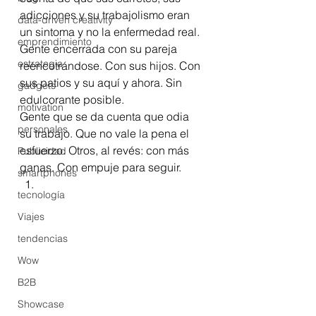
adicciones y su trabajolismo eran 
data-driven creativity
un sintoma y no la enfermedad real. 
emprendimiento
Gente encerrada con su pareja 
estrategia
reencotrándose. Con sus hijos. Con 
sus patios y su aquí y ahora. Sin 
gadgets
edulcorante posible.  
motivation
Gente que se da cuenta que odia 
personales
su trabajo. Que no vale la pena el 
esfuerzo. Otros, al revés: con más 
Publicidad
ganas. Con empuje para seguir.  
smartphones
tecnología
Viajes
tendencias
Wow
B2B
Showcase