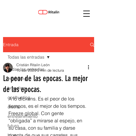
Entrada
Todas las entradas
Cristián Ritalin León
Todas las entradas
15 abr 2020
2 min de lectura
La peor de las epocas. La mejor
marketing
de las epocas.
branding
coolhunting
A lo dickens. Es el peor de los 
tiempos, es el mejor de los tiempos. 
diseño
Freeze global. Con gente 
entretenimiento
“obligada” a mirarse al espejo, en 
futuro
su casa, con su familia y darse 
cuenta de que sus carretes, sus 
blog