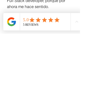
Full Stack developer, porque por 
ahora me hace sentido. 
Es la peor epoca para emprender. 
Pero también sé que es la mejor 
epoca para emprender… si el foco 
es ayudar. Porque de esto, no 
salimos solos. 
marketing