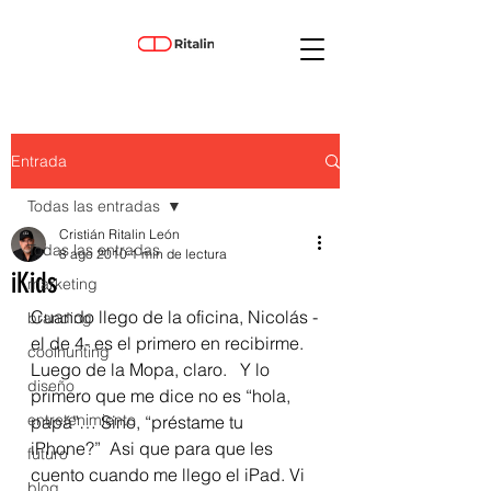
Entrada
Todas las entradas
Cristián Ritalin León
Todas las entradas
8 ago 2010
1 min de lectura
iKids
marketing
Cuando llego de la oficina, Nicolás -
branding
el de 4- es el primero en recibirme. 
coolhunting
Luego de la Mopa, claro.   Y lo 
diseño
primero que me dice no es “hola, 
entretenimiento
papá”… Sino, “préstame tu 
iPhone?”  Asi que para que les 
futuro
cuento cuando me llego el iPad. Vi 
blog