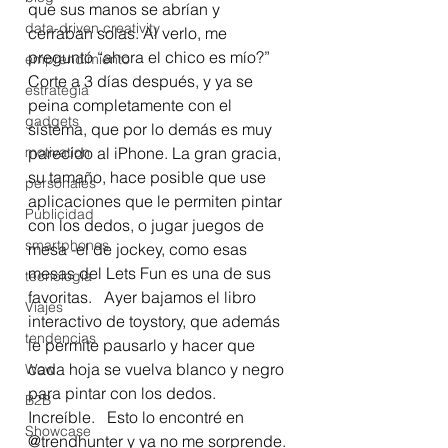
que sus manos se abrían y 
data-driven creativity
cerraban solas. Al verlo, me 
preguntó “ahora el chico es mío?”  
emprendimiento
Corte a 3 días después, y ya se 
estrategia
peina completamente con el 
gadgets
sistema, que por lo demás es muy 
motivation
parecido al iPhone. La gran gracia, 
su tamaño, hace posible que use 
personales
aplicaciones que le permiten pintar 
Publicidad
con los dedos, o jugar juegos de 
smartphones
mesa -el de jockey, como esas 
mesas del Lets Fun es una de sus 
tecnología
favoritas.   Ayer bajamos el libro 
Viajes
interactivo de toystory, que además 
tendencias
le permite pausarlo y hacer que 
cada hoja se vuelva blanco y negro 
Wow
para pintar con los dedos.  
B2B
Increíble.   Esto lo encontré en 
Showcase
@trendhunter y ya no me sorprende. 