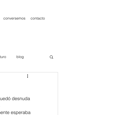
conversemos
contacto
turo
blog
les
Publicidad
 quedó desnuda 
 
mente esperaba 