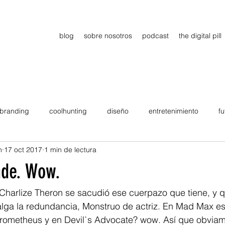
blog
sobre nosotros
podcast
the digital pill
branding
coolhunting
diseño
entretenimiento
fu
n
17 oct 2017
1 min de lectura
dimiento
estrategia
gadgets
motivation
persona
de. Wow.
Viajes
tendencias
Wow
B2B
Showcase
Charlize Theron se sacudió ese cuerpazo que tiene, y
alga la redundancia, Monstruo de actriz. En Mad Max es
Prometheus y en Devil`s Advocate? wow. Así que obvia