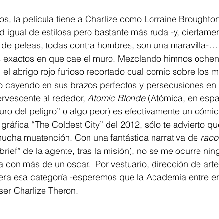
los, la película tiene a Charlize como Lorraine Broughto
 igual de estilosa pero bastante más ruda -y, ciertame
s de peleas, todas contra hombres, son una maravilla-…
ías exactos en que cae el muro. Mezclando himnos ochen
 el abrigo rojo furioso recortado cual comic sobre los m
co cayendo en sus brazos perfectos y persecusiones en 
rvescente al rededor, 
Atomic Blonde
 (Atómica, en espa
uro del peligro” o algo peor) es efectivamente un cómic 
gráfica “The Coldest City” del 2012, sólo te advierto qu
mucha muatención. Con una fantástica narrativa de 
raco
rief” de la agente, tras la misión), no se me ocurre nin
a con más de un oscar.  Por vestuario, dirección de arte
iera esa categoría -esperemos que la Academia entre en
ser Charlize Theron.