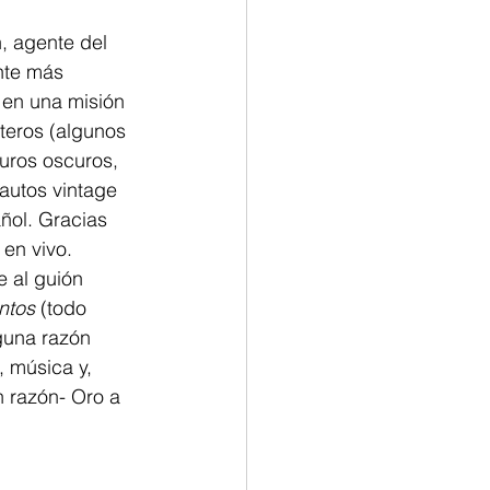
n, agente del 
nte más 
 en una misión 
teros (algunos 
uros oscuros, 
autos vintage 
ñol. Gracias 
en vivo. 
e al guión 
ntos 
(todo 
guna razón 
, música y, 
 razón- Oro a 