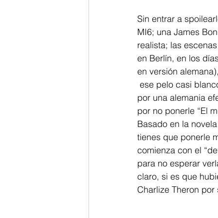
Sin entrar a spoilear
MI6; una James Bond
realista; las escena
en Berlín, en los d
en versión alemana),
 ese pelo casi blan
por una alemania efe
por no ponerle “El m
Basado en la novela 
tienes que ponerle 
comienza con el “deb
para no esperar verl
claro, si es que hub
Charlize Theron por 