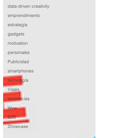
data-driven creativity
emprendimiento
estrategia
gadgets
motivation
personales
Publicidad
smartphones
tecnología
Viajes
tendencias
Wow
B2B
Showcase