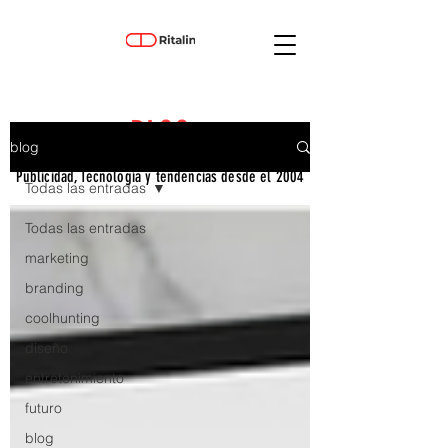
BLOG
blog
Publicidad, Tecnología y tendencias desde el 2004
Todas las entradas
Todas las entradas
marketing
branding
coolhunting
diseño
entretenimiento
futuro
blog