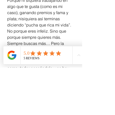
Porque ni siquiera trabajando en 
algo que te gusta (como es mi 
caso), ganando premios y fama y 
plata; nisiquiera así terminas 
diciendo “pucha que rica mi vida”.
No porque eres infeliz. Sino que 
porque siempre quieres más. 
Siempre buscas más… Pero la 
plata no es la solución.
Vivir más, es la solución.
Pero, once again, estás frente al 
computador pensándolo y no hay 
forma de salirte de esto. De la vida 
que te armaste o que te armaron.
No hay forma de “vivir más”.
No hay solución.
You are in the system.
You ARE the system.
…