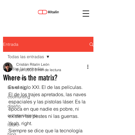
Entrada
Todas las entradas
Cristián Ritalin León
Todas las entradas
8 jun 2005
3 min de lectura
Where is the matrix?
marketing
Es el siglo XXI. El de las películas. 
branding
El de los trajes apretados, las naves 
coolhunting
espaciales y las pistolas láser. Es la 
diseño
época en que nadie es pobre, ni 
entretenimiento
existen las pestes ni las guerras.
Yeah, right.
futuro
Siempre se dice que la tecnología 
blog