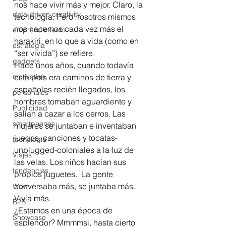
nos hace vivir más y mejor. Claro, la 
data-driven creativity
tecnología. Pero nosotros mismos 
nos hacemos cada vez más el 
emprendimiento
harakiri, en lo que a vida (como en 
estrategia
“ser vivida”) se refiere.
gadgets
Hace unos años, cuando todavía 
motivation
este país era caminos de tierra y 
españoles recién llegados, los 
personales
hombres tomaban aguardiente y 
Publicidad
salían a cazar a los cerros. Las 
smartphones
mujeres se juntaban e inventaban 
juegos, canciones y tocatas-
tecnología
unplugged-coloniales a la luz de 
Viajes
las velas. Los niños hacían sus 
tendencias
propios juguetes.  La gente 
conversaba más, se juntaba más. 
Wow
Vivía más.
B2B
¿Estamos en una época de 
Showcase
esplendor? Mmmmsi, hasta cierto 