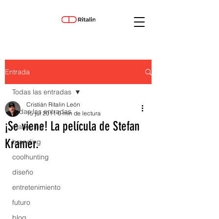
Entrada
Todas las entradas
Cristián Ritalin León
Todas las entradas
15 jul 2011
0 min de lectura
¡Se viene! La película de Stefan
marketing
Kramer.
branding
coolhunting
diseño
entretenimiento
futuro
blog