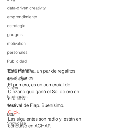
data-driven creativity
emprendimiento
estrategia
gadgets
motivation
personales
Publicidad
smartphones
Esta mañana, un par de regalitos 
publicitarios:
tecnología
El primero, es un comercial de 
Viajes
Cinzano que ganó el Sol de oro en 
tendencias
el último
festival de Fiap. Buenísimo.
Wow
Click
.
B2B
Las siguientes son radio y  están en 
Showcase
concurso en ACHAP.