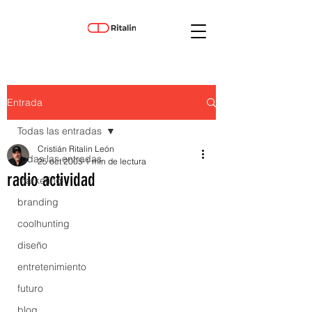
Entrada
Todas las entradas
Cristián Ritalin León
Todas las entradas
25 oct 2005
1 min de lectura
radio actividad
marketing
branding
coolhunting
diseño
entretenimiento
futuro
blog