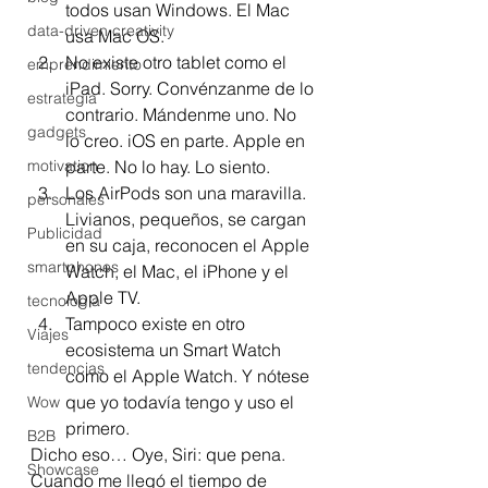
todos usan Windows. El Mac 
data-driven creativity
usa Mac OS.
No existe otro tablet como el 
emprendimiento
iPad. Sorry. Convénzanme de lo 
estrategia
contrario. Mándenme uno. No 
gadgets
lo creo. iOS en parte. Apple en 
motivation
parte. No lo hay. Lo siento.
Los AirPods son una maravilla. 
personales
Livianos, pequeños, se cargan 
Publicidad
en su caja, reconocen el Apple 
smartphones
Watch, el Mac, el iPhone y el 
Apple TV.
tecnología
Tampoco existe en otro 
Viajes
ecosistema un Smart Watch 
tendencias
como el Apple Watch. Y nótese 
que yo todavía tengo y uso el 
Wow
primero.
B2B
Dicho eso… Oye, Siri: que pena.
Showcase
Cuando me llegó el tiempo de 