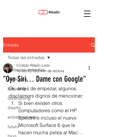
Entrada
Todas las entradas
Cristián Ritalin León
Todas las entradas
16 oct 2018
2 min de lectura
“Oye Siri… Dame con Google”
marketing
Ok, antes de empezar, algunos 
branding
disclaimers dignos de mencionar:
coolhunting
Si bien existen otros 
diseño
computadores como el HP 
entretenimiento
Spectre o incluso el nuevo 
Microsoft Surface 6 que le 
futuro
hacen mucha pelea al Mac… 
blog