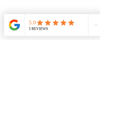
#MateP20pro
#smartphone
#Google
#technology
#Huaweichile
#apple
gadgets
smartphones