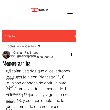
Entrada
Todas las entradas
Cristián Ritalin León
Todas las entradas
11 sept 2005
2 min de lectura
Manos arriba
marketing
¿Sabían ustedes que a los ladrones 
branding
de autos le dicen “dentistas”? ¿O 
coolhunting
que son capaces de abrir un auto, 
diseño
con alarma y todo, en menos de 1 
entretenimiento
minuto? ¿O que la ley vigente es del 
siglo 18, y que contempla que la 
futuro
única forma de encarcelar a un 
blog