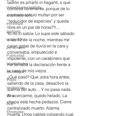
ladrón es pillarlo in fraganti, o que 
data-driven creativity
confiese libremente, porque de lo 
contrario sólo lo multan por ser 
emprendimiento
“reducidor de especies” y queda 
estrategia
libre en un par de horas?!!…
gadgets
Yo no lo sabía. Lo supe este sábado 
motivation
a las 12 de la noche, mientras me 
caían gotas de lluvia en la cara y 
personales
conversaba, emputecido e 
Publicidad
impotente, con un carabinero que 
smartphones
me tomaba la declaración frente a 
la casa de mis viejos.
tecnología
¿Qué pasó? Que ,edia hora antes, 
Viajes
saliendo de la casa, desactivo la 
tendencias
alarma del auto… Y no pasa nada.
Al acercarme, quedo helado. La 
Wow
chapa está hecha pedazos. Cierre 
B2B
centralizado muerto. Alarma  
Showcase
muerta. Unos cables colgando cual 