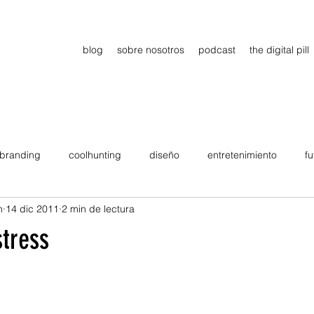
blog
sobre nosotros
podcast
the digital pill
branding
coolhunting
diseño
entretenimiento
fu
n
14 dic 2011
2 min de lectura
dimiento
estrategia
gadgets
motivation
persona
stress
Viajes
tendencias
Wow
B2B
Showcase