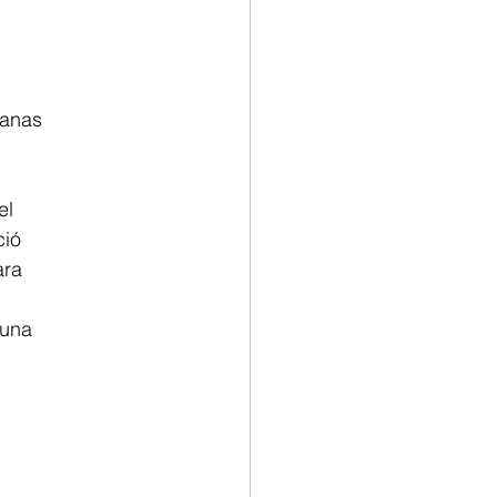
anas 
el 
ió 
ara 
una 
 