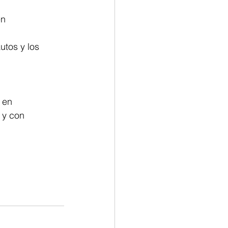
n 
utos y los 
 en 
 y con 