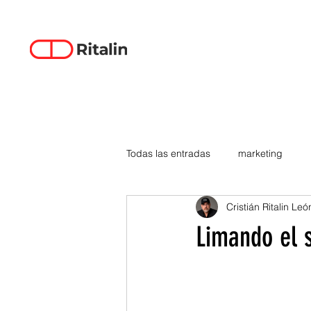
Todas las entradas
marketing
Cristián Ritalin Leó
data-driven creativity
empren
Limando el 
smartphones
tecnología