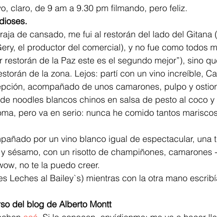
o, claro, de 9 am a 9.30 pm filmando, pero feliz.
dioses.
raja de cansado, me fui al restorán del lado del Gitana (
ry, el productor del comercial), y no fue como todos me
r restorán de la Paz este es el segundo mejor”), sino 
storán de la zona. Lejos: partí con un vino increíble, C
ción, acompañado de unos camarones, pulpo y ostiones
 de noodles blancos chinos en salsa de pesto al coco y
roma, pero va en serio: nunca he comido tantos marisco
añado por un vino blanco igual de espectacular, una t
l y sésamo, con un risotto de champiñones, camarones -
ow, no te la puedo creer.
res Leches al Bailey`s) mientras con la otra mano escrib
so del blog de Alberto Montt