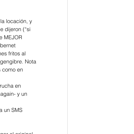
la locación, y 
 dijeron (“si 
que MEJOR 
abernet 
 fritos al 
 gengibre. Nota 
s como en 
rucha en 
again- y un 
ía un SMS 