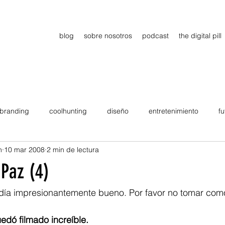
blog
sobre nosotros
podcast
the digital pill
branding
coolhunting
diseño
entretenimiento
fu
n
10 mar 2008
2 min de lectura
dimiento
estrategia
gadgets
motivation
persona
Paz (4)
Viajes
tendencias
Wow
B2B
Showcase
 día impresionantemente bueno. Por favor no tomar co
edó filmado increíble. 