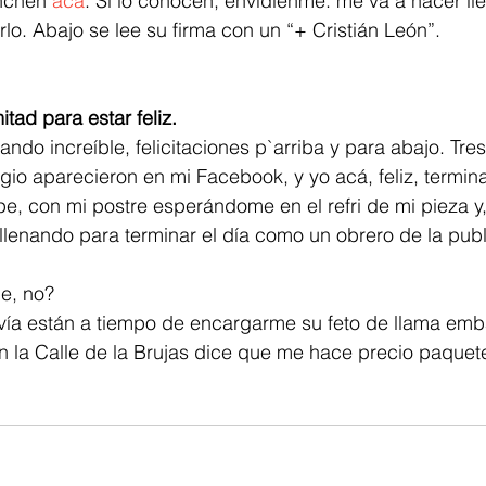
nchen 
acá
. Si lo conocen, envídienme: me va a hacer lleg
o. Abajo se lee su firma con un “+ Cristián León”.
itad para estar feliz.
ando increíble, felicitaciones p`arriba y para abajo. Tre
io aparecieron en mi Facebook, y yo acá, feliz, termin
e, con mi postre esperándome en el refri de mi pieza y,
llenando para terminar el día como un obrero de la publ
e, no?
avía están a tiempo de encargarme su feto de llama em
n la Calle de la Brujas dice que me hace precio paquet