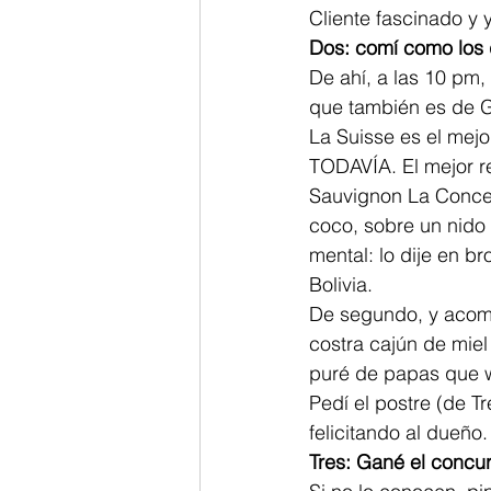
Cliente fascinado y y
Dos: comí como los 
De ahí, a las 10 pm, 
que también es de Ge
La Suisse es el mejo
TODAVÍA. El mejor re
Sauvignon La Concep
coco, sobre un nido
mental: lo dije en b
Bolivia.
De segundo, y acomp
costra cajún de mie
puré de papas que w
Pedí el postre (de T
felicitando al dueño.
Tres: Gané el concur