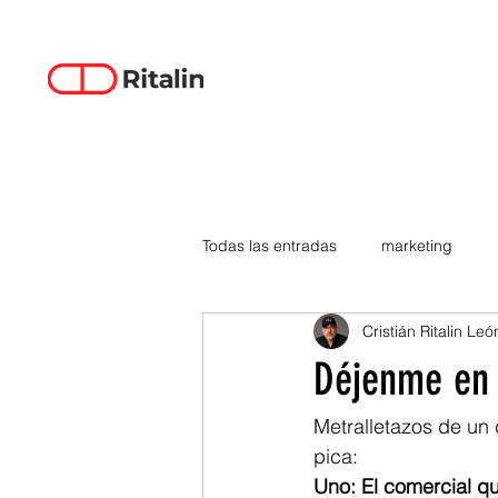
Todas las entradas
marketing
Cristián Ritalin Leó
data-driven creativity
empren
Déjenme en 
smartphones
tecnología
Metralletazos de un
pica:
Uno: El comercial qu