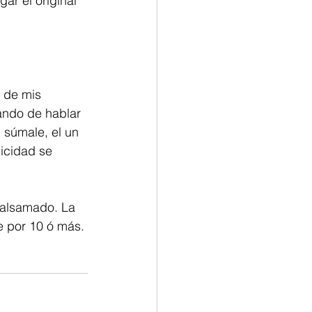
ar el original 
s de mis 
ando de hablar 
 súmale, el un 
icidad se 
balsamado. La 
e por 10 ó más.