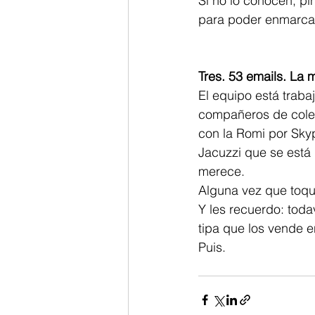
Si no lo conocen, pi
para poder enmarcarl
Tres. 53 emails. La m
El equipo está trabaj
compañeros de coleg
con la Romi por Skyp
Jacuzzi que se está 
merece.
Alguna vez que toqu
Y les recuerdo: tod
tipa que los vende e
Puis.