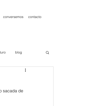
conversemos
contacto
turo
blog
les
Publicidad
mo sacada de 