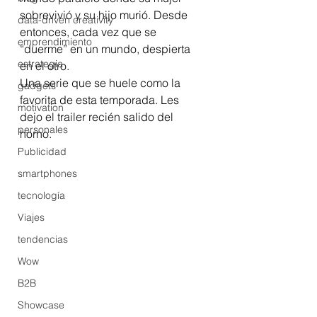
sobrevivió y su hijo murió. Desde 
data-driven creativity
entonces, cada vez que se 
emprendimiento
“duerme” en un mundo, despierta 
estrategia
en el otro.
Una serie que se huele como la 
gadgets
favorita de esta temporada. Les 
motivation
dejo el trailer recién salido del 
personales
horno.
Publicidad
smartphones
tecnología
Viajes
tendencias
Wow
B2B
Showcase