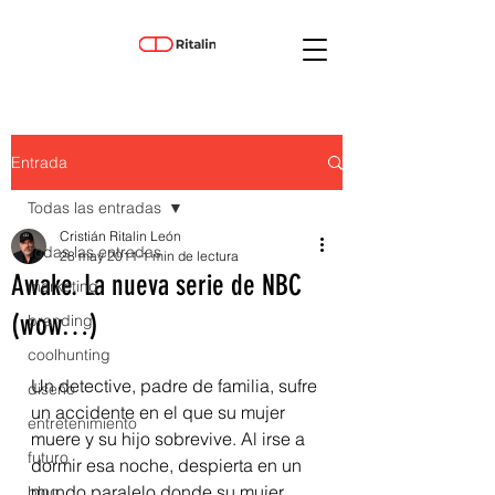
Entrada
Todas las entradas
Cristián Ritalin León
Todas las entradas
28 may 2011
1 min de lectura
Awake. La nueva serie de NBC
marketing
(wow…)
branding
coolhunting
Un detective, padre de familia, sufre 
diseño
un accidente en el que su mujer 
entretenimiento
muere y su hijo sobrevive. Al irse a 
futuro
dormir esa noche, despierta en un 
mundo paralelo donde su mujer 
blog