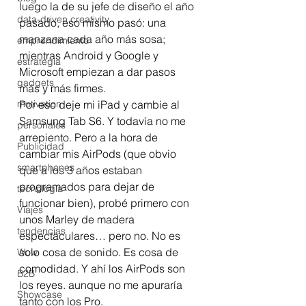
luego la de su jefe de diseño el año 
data-driven creativity
pasado, eso mismo pasó: una 
manzana cada año más sosa; 
emprendimiento
mientras Android y Google y 
estrategia
Microsoft empiezan a dar pasos 
gadgets
más y más firmes. 
motivation
Por eso deje mi iPad y cambie al 
Samsung Tab S6. Y todavía no me 
personales
arrepiento. Pero a la hora de 
Publicidad
cambiar mis AirPods (que obvio 
smartphones
que a los 3 años estaban 
programados para dejar de 
tecnología
funcionar bien), probé primero con 
Viajes
unos Marley de madera 
tendencias
espectaculares… pero no. No es 
solo cosa de sonido. Es cosa de 
Wow
comodidad. Y ahí los AirPods son 
B2B
los reyes. aunque no me apuraría 
Showcase
tanto con los Pro.  