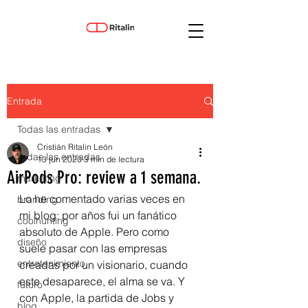
Entrada
Todas las entradas
Cristián Ritalin León
Todas las entradas
13 jun 2020
3 min de lectura
AirPods Pro: review a 1 semana.
marketing
Lo he comentado varias veces en 
branding
mi blog: por años fui un fanático 
coolhunting
absoluto de Apple. Pero como 
diseño
suele pasar con las empresas 
entretenimiento
creadas por un visionario, cuando 
este desaparece, el alma se va. Y 
futuro
con Apple, la partida de Jobs y 
blog