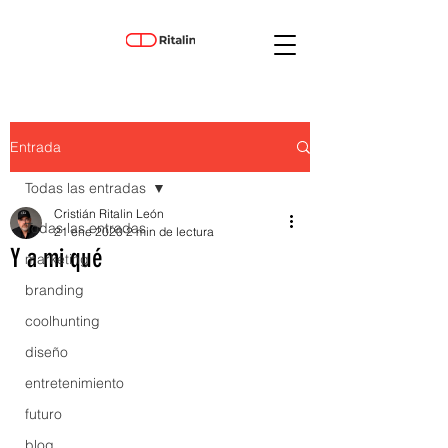
Entrada
Todas las entradas
Cristián Ritalin León
Todas las entradas
21 ene 2020
2 min de lectura
Y a mi qué
marketing
branding
coolhunting
diseño
entretenimiento
futuro
blog