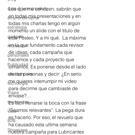
Los que me conocen, sabrán que 
data-driven creativity
en todas mis presentaciones y en 
emprendimiento
todas mis charlas tengo en algún 
estrategia
momento un slide con el titulo de 
gadgets
este Posteo. Y a mi qué.  La máxima 
en la que fundamento cada revisor 
motivation
de ideas, cada campaña que 
personales
hacemos y cada proyecto que 
Publicidad
tomamos. Es ponerse desde el lado 
de las personas y decir: ¿En serio 
smartphones
me quieres interrumpir mi video 
tecnología
para decirme que cambiaste de 
Viajes
envase?… 
tendencias
Es fácil llenarse la boca con la frase 
“Seamos relevantes”. La pega dura 
Wow
es hacerlo. Por eso, el revuelo que 
B2B
ha causado esta ultima semana 
Showcase
nuestra campaña para Lubricantes 