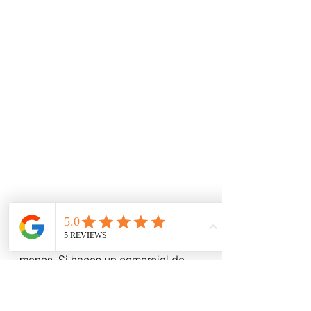
Y cuando respondes el “Y a mi 
qué”, las plataformas son lo de 
menos. Si haces un comercial de 
TV que la gente comenta, va a 
aparecer en Twitter y la gente va a 
compartirla en su muro. Y si es una 