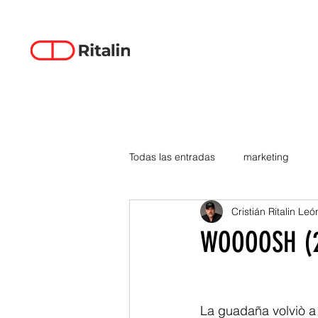
Todas las entradas
marketing
Cristián Ritalin Leó
data-driven creativity
empren
WOOOOSH (2
smartphones
tecnología
La guadaña volviò a 