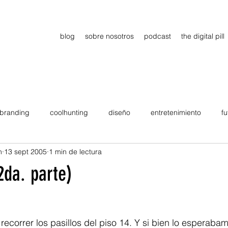
blog
sobre nosotros
podcast
the digital pill
branding
coolhunting
diseño
entretenimiento
fu
n
13 sept 2005
1 min de lectura
dimiento
estrategia
gadgets
motivation
persona
da. parte)
Viajes
tendencias
Wow
B2B
Showcase
recorrer los pasillos del piso 14. Y si bien lo esperaba