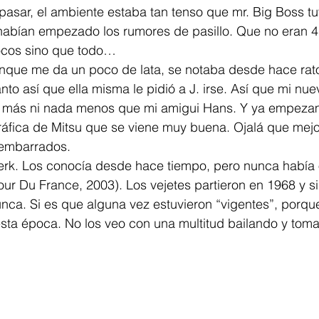
pasar, el ambiente estaba tan tenso que mr. Big Boss t
habían empezado los rumores de pasillo. Que no eran 4 
ocos sino que todo…
unque me da un poco de lata, se notaba desde hace ra
to así que ella misma le pidió a J. irse. Así que mi nue
 más ni nada menos que mi amigui Hans. Y ya empezam
fica de Mitsu que se viene muy buena. Ojalá que mejo
 embarrados.
rk. Los conocía desde hace tiempo, pero nunca había 
our Du France, 2003). Los vejetes partieron en 1968 y si
nca. Si es que alguna vez estuvieron “vigentes”, porqu
esta época. No los veo con una multitud bailando y tom