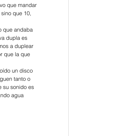
uvo que mandar 
sino que 10, 
to que andaba 
va dupla es 
os a duplear 
r que la que 
oído un disco 
guen tanto o 
e su sonido es 
ando agua 