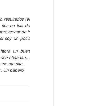
 resultados (el 
íos en Isla de 
provechar de ir 
sí soy un poco 
Habrá un buen 
a-cha-chaaaan… 
mo rita-site.
”. Un babero, 