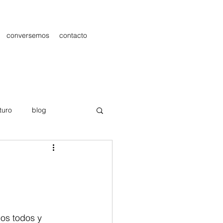
conversemos
contacto
turo
blog
les
Publicidad
mos todos y 