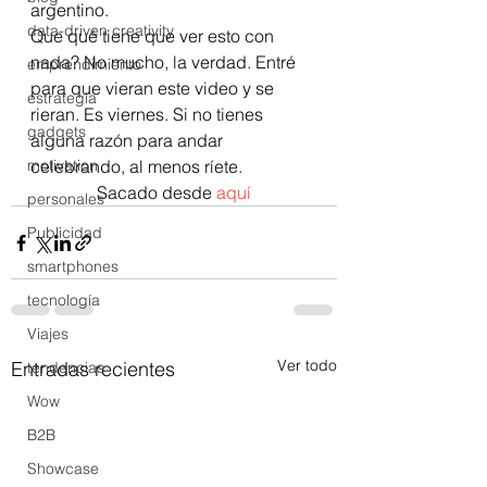
argentino.
data-driven creativity
Que qué tiene que ver esto con 
nada? No mucho, la verdad. Entré 
emprendimiento
para que vieran este video y se 
estrategia
rieran. Es viernes. Si no tienes 
gadgets
alguna razón para andar 
motivation
celebrando, al menos ríete.
Sacado desde 
aquí
personales
Publicidad
smartphones
tecnología
Viajes
Ver todo
Entradas recientes
tendencias
Wow
B2B
Showcase