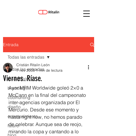
Entrada
Todas las entradas
Cristián Ritalin León
Todas las entradas
7 nov 2008
1 min de lectura
Viernes. Ríase.
marketing
Ayer MRM Worldwide goleó 2×0 a 
branding
McCann en la final del campeonato 
coolhunting
inter-agencias organizada por El 
diseño
Mercurio. Desde ese momento y 
entretenimiento
hasta right now, no hemos parado 
de celebrar. Aunque sea de reojo, 
futuro
mirando la copa y cantando a lo 
blog