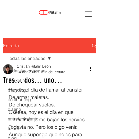
Entrada
Todas las entradas
Cristián Ritalin León
Todas las entradas
14 abr 2005
2 min de lectura
Tres… dos… uno…
marketing
Hoy es el día de llamar al transfer
branding
De armar maletas.
coolhunting
De chequear vuelos.
diseño
Oseeea, hoy es el día en que 
entretenimiento
normalmente me bajan los nervios.
Todavía no. Pero los oigo venir.
futuro
Aunque supongo que no es para 
blog