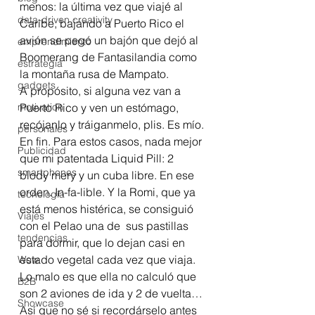
menos: la última vez que viajé al 
data-driven creativity
Caribe, bajando a Puerto Rico el 
avión se pegó un bajón que dejó al 
emprendimiento
Boomerang de Fantasilandia como 
estrategia
la montaña rusa de Mampato.
gadgets
A propósito, si alguna vez van a 
motivation
Puerto Rico y ven un estómago, 
recójanlo y tráiganmelo, plis. Es mío.
personales
En fin. Para estos casos, nada mejor 
Publicidad
que mi patentada Liquid Pill: 2 
smartphones
blody mery y un cuba libre. En ese 
orden. In-fa-lible. Y la Romi, que ya 
tecnología
está menos histérica, se consiguió 
Viajes
con el Pelao una de  sus pastillas 
tendencias
para dormir, que lo dejan casi en 
estado vegetal cada vez que viaja.
Wow
Lo malo es que ella no calculó que 
B2B
son 2 aviones de ida y 2 de vuelta… 
Showcase
Así que no sé si recordárselo antes 