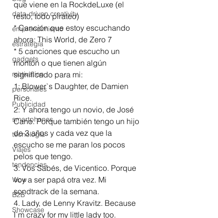
que viene en la RockdeLuxe (el 
data-driven creativity
resto, todo pirateo)
* Canción que estoy escuchando 
emprendimiento
ahora: This World, de Zero 7
estrategia
* 5 canciones que escucho un 
gadgets
montón o que tienen algún 
motivation
significado para mi:
1: Blower`s Daughter, de Damien 
personales
Rice. 
Publicidad
2: Y ahora tengo un novio, de José 
smartphones
Cano. Porque también tengo un hijo 
de 3 años y cada vez que la 
tecnología
escucho se me paran los pocos 
Viajes
pelos que tengo.
tendencias
3: Vos Sabés, de Vicentico. Porque 
voy a ser papá otra vez. Mi 
Wow
sondtrack de la semana.
B2B
4. Lady, de Lenny Kravitz. Because 
Showcase
I`m crazy for my little lady too.