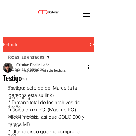
Entrada
Todas las entradas
Cristián Ritalin León
Todas las entradas
27 may 2005
1 min de lectura
Testigo
marketing
Testigo recibido de: Marce (a la 
branding
derecha está su link)
coolhunting
* Tamaño total de los archivos de 
diseño
música en mi PC: (Mac, no PC). 
entretenimiento
Hice limpieza, así que SOLO 600 y 
tantos MB
futuro
* Último disco que me compré: el 
blog