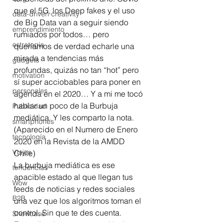
que el 5G, los Deep fakes y el uso 
data-driven creativity
de Big Data van a seguir siendo 
emprendimiento
rumiados por todos… pero 
estrategia
queríamos de verdad echarle una 
mirada a tendencias más 
gadgets
profundas, quizás no tan “hot” pero 
motivation
sí super acciobables para poner en 
personales
agenda en el 2020… Y a mi me tocó 
hablar un poco de la Burbuja 
Publicidad
mediática. Y les comparto la nota. 
smartphones
(Aparecido en el Numero de Enero 
tecnología
2020 en la Revista de la AMDD 
Viajes
Chile) 
La burbuja mediática es ese 
tendencias
apacible estado al que llegan tus 
Wow
feeds de noticias y redes sociales 
B2B
una vez que los algoritmos toman el 
control. Sin que te des cuenta. 
Showcase