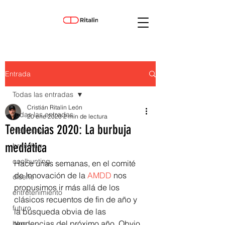
Entrada
Todas las entradas
Cristián Ritalin León
Todas las entradas
20 ene 2020
2 min de lectura
Tendencias 2020: La burbuja
marketing
mediática
branding
coolhunting
Hace unas semanas, en el comité 
de Innovación de la 
AMDD
 nos 
diseño
propusimos ir más allá de los 
entretenimiento
clásicos recuentos de fin de año y 
futuro
la búsqueda obvia de las 
tendencias del próximo año. Obvio 
blog