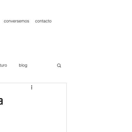
conversemos
contacto
turo
blog
les
Publicidad
a