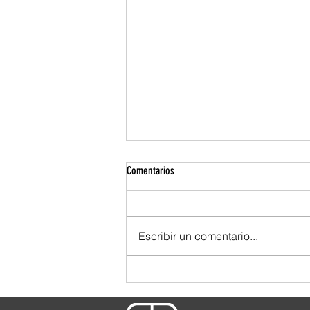
Comentarios
Escribir un comentario...
TBWA se ensució las manos. Y por eso
se nota.