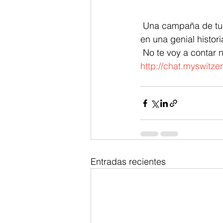
 Una campaña de turismo para Suiza que usa a dos simpáticos personajes, Sebi y Paul, 
en una genial histori
 No te voy a contar
http://chat.myswit
Entradas recientes