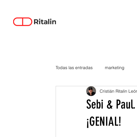
Todas las entradas
marketing
Cristián Ritalin Leó
data-driven creativity
empren
Sebi & Paul
smartphones
tecnología
¡GENIAL!