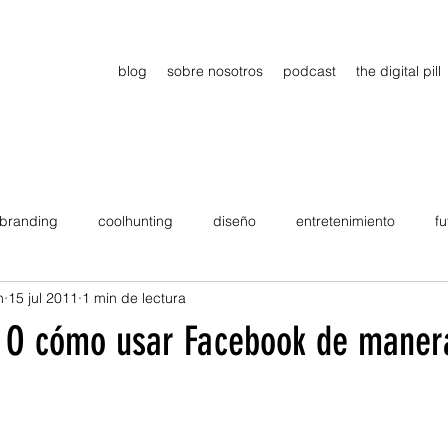
blog
sobre nosotros
podcast
the digital pill
branding
coolhunting
diseño
entretenimiento
fu
n
15 jul 2011
1 min de lectura
dimiento
estrategia
gadgets
motivation
persona
. O cómo usar Facebook de maner
Viajes
tendencias
Wow
B2B
Showcase