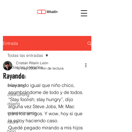
Entrada
Todas las entradas
Cristián Ritalin León
Todas las entradas
16 may 2006
1 min de lectura
Rayando
marketing
Hoy ando igual que niño chico, 
branding
asombrándome de todo y de todos. 
coolhunting
“Stay foolish; stay hungry”, dijo 
diseño
alguna vez Steve Jobs, Mr. Mac 
entretenimiento
para los amigos. Y wow, hoy sí que 
le estoy haciendo caso.
futuro
Quedé pegado mirando a mis hijos 
blog