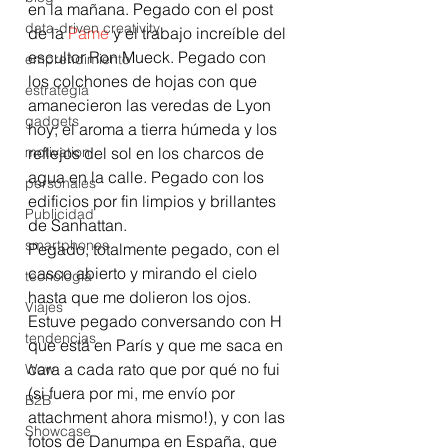
en la mañana. Pegado con el post 
data-driven creativity
de la 
Pame
 y el trabajo increíble del 
escultor Ron Mueck. Pegado con 
emprendimiento
los colchones de hojas con que 
estrategia
amanecieron las veredas de Lyon 
gadgets
hoy; el aroma a tierra húmeda y los 
motivation
reflejos del sol en los charcos de 
agua en la calle. Pegado con los 
personales
edificios por fin limpios y brillantes 
Publicidad
de Sanhattan.
smartphones
Pegado, totalmente pegado, con el 
casco abierto y mirando el cielo 
tecnología
hasta que me dolieron los ojos.
Viajes
Estuve pegado conversando con H 
tendencias
que está en París y que me saca en 
cara a cada rato que por qué no fui 
Wow
(si fuera por mi, me envío por 
B2B
attachment ahora mismo!), y con las 
Showcase
fotos de Danumpa en España, que 