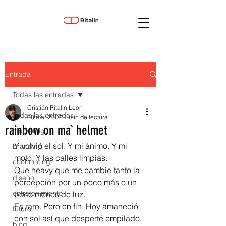
Entrada
Todas las entradas
Cristián Ritalin León
Todas las entradas
28 mar 2007
1 min de lectura
rainbow on ma` helmet
marketing
Y volvió el sol. Y mi ánimo. Y mi 
branding
moto. Y las calles limpias.
coolhunting
Que heavy que me cambie tanto la 
diseño
percepción por un poco más o un 
entretenimiento
poco menos de luz.
Es raro. Pero en fin. Hoy amaneció 
futuro
con sol así que desperté empilado. 
blog