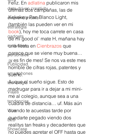
Feliz. En 
adlatina
 publicaron mis 
data-driven creativity
últimas dos campañas, las de 
Kekeke y Pan Blanco Light, 
emprendimiento
(también las pueden ver en mi 
estrategia
book
), hoy me toca carrete en casa 
gadgets
de mi good ol` mate H, mañana hay 
motivation
una fiesta en 
Cienbrazos
 que 
parece que se viene muy buena… 
personales
¡y es fin de mes! Se nos va este mes 
Publicidad
horrible de cifras rojas, patentes y 
smartphones
sueño.
Auque el sueño sigue. Esto de 
tecnología
madrugar para ir a dejar a mi mini-
Viajes
me al colegio, aunque sea a una 
tendencias
cuadra de distancia… uf. Más aún 
cuando te acuestas tarde por 
Wow
quedarte pegado viendo dos 
B2B
realitys tan freaks y decadentes que 
Showcase
no puedes apretar el OFF hasta que 