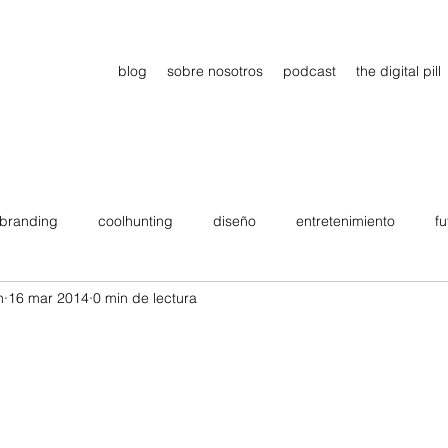
blog
sobre nosotros
podcast
the digital pill
branding
coolhunting
diseño
entretenimiento
fu
n
16 mar 2014
0 min de lectura
dimiento
estrategia
gadgets
motivation
persona
Viajes
tendencias
Wow
B2B
Showcase