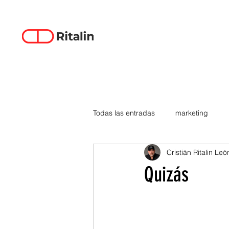
Todas las entradas
marketing
Cristián Ritalin Leó
data-driven creativity
empren
Quizás
smartphones
tecnología