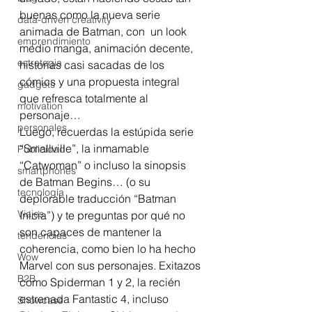
buenas como la nueva serie 
data-driven creativity
animada de Batman, con  un look 
emprendimiento
medio manga, animación decente, 
estrategia
historias casi sacadas de los 
cómics y una propuesta integral 
gadgets
que refresca totalmente al 
motivation
personaje…
personales
Luego, recuerdas la estúpida serie 
“Smallville”, la inmamable 
Publicidad
“Catwoman” o incluso la sinopsis 
smartphones
de Batman Begins… (o su 
tecnología
deplorable traducción “Batman 
Viajes
Inicia”) y te preguntas por qué no 
son capaces de mantener la 
tendencias
coherencia, como bien lo ha hecho 
Wow
Marvel con sus personajes. Exitazos 
B2B
como Spiderman 1 y 2, la recién 
estrenada Fantastic 4, incluso 
Showcase