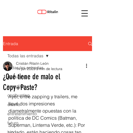
Entrada
Todas las entradas
Cristián Ritalin León
Todas las entradas
14 jun 2005
3 min de lectura
¿Qué tiene de malo el
marketing
Copy+Paste?
branding
coolhunting
Ayer, entre zapping y trailers, me 
llevé dos impresiones 
diseño
diametralmente opuestas con la 
entretenimiento
política de DC Comics (Batman, 
futuro
Superman, Linterna Verde, etc.): Por 
un lado, están haciendo cosas tan 
blog