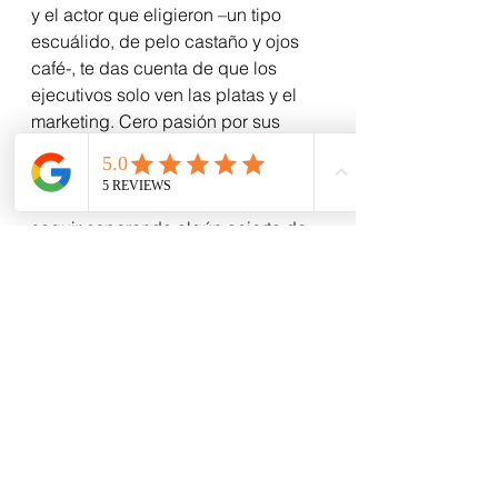
y el actor que eligieron –un tipo 
escuálido, de pelo castaño y ojos 
café-, te das cuenta de que los 
ejecutivos solo ven las platas y el 
marketing. Cero pasión por sus 
personajes. Cero fanatismo. Cero 
consistencia.
En lo que a mi respecta, no voy a 
seguir esperando algún acierto de 
la DC. Ahora estamos trabajando en 
una promoción de Pepsi y Batman 
Begins y da pena el arte que 
mandan de afuera. Todo tieso. 
Maqueteado. Falso por todos lados.
Así que long life to Marvel, my 
friends. Porque desde hoy, me 
cambio al bando del trepamuros.
“Pucha… denuevo me cagaron.”