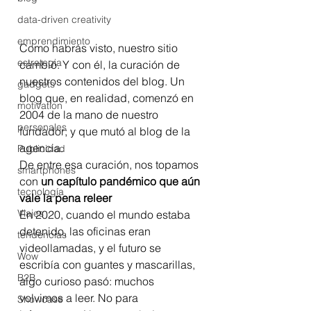
data-driven creativity
emprendimiento
Como habrás visto, nuestro sitio 
estrategia
cambió. Y con él, la curación de 
nuestros contenidos del blog. Un 
gadgets
blog que, en realidad, comenzó en 
motivation
2004 de la mano de nuestro 
personales
fundador; y que mutó al blog de la 
agencia.
Publicidad
De entre esa curación, nos topamos 
smartphones
con 
un capítulo pandémico que aún 
tecnología
vale la pena releer
Viajes
En 2020, cuando el mundo estaba 
detenido, las oficinas eran 
tendencias
videollamadas, y el futuro se 
Wow
escribía con guantes y mascarillas, 
B2B
algo curioso pasó: muchos 
volvimos a leer. No para 
Showcase