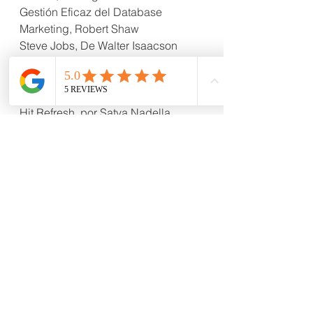
Gestión Eficaz del Database 
Marketing, Robert Shaw
Steve Jobs, De Walter Isaacson
iWoz, de Steve Wozniak
Los Negocios en la era digital, de 
Bill Gates
Hit Refresh, por Satya Nadella
Freakonomics, de Steven D. Levitt
As The Future Catches you, de Juan 
Enriquez
Buscar, de John Battelle
The Long Tail, Chris Anderson
ZMOT: Winning The Zero Moment of 
Truth, de Jim Lecinski
¿Bonus track? Escucha de los 
mismos entrevistados sus 
comentarios sobre cada libro, sus 