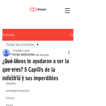
Entrada
Todas las entradas
Cristián León
Todas las entradas
15 jul 2025
3 min de lectura
¿Qué libros te ayudaron a ser lo
marketing
que eres? 5 Cap@s de la
branding
coolhunting
industria y sus imperdibles
diseño
entretenimiento
futuro
blog