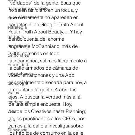
“verdades” de la gente. Esas que 
data-driven creativity
no salen tan claro en un focus, y 
que ciertamente no aparecen en 
emprendimiento
carpetas ni en Google. Truth About 
estrategia
Youth, Truth About Beauty…. Y hoy, 
gadgets
dando cuenta del enorme 
motivation
engranaje McCanniano, más de 
2,000 personas en todo 
personales
latinoamérica, salimos literalmente a 
Publicidad
la calle armados de cámaras de 
smartphones
video, smartphones y una App 
especialmente diseñada para hoy, a 
tecnología
preguntar a la gente. A abrir los 
Viajes
ojos. A buscar la verdad más allá 
tendencias
de una simple encuesta. Hoy, 
desde los Creativos hasta Planning; 
Wow
de los practicantes a los CEOs, nos 
B2B
vamos a la calle a investigar sobre 
Showcase
los hábitos de consumo en la calle. 