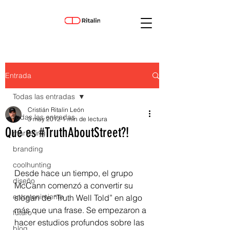
Entrada
Todas las entradas
Cristián Ritalin León
Todas las entradas
3 may 2012
1 min de lectura
Qué es #TruthAboutStreet?!
marketing
branding
coolhunting
Desde hace un tiempo, el grupo 
diseño
McCann comenzó a convertir su 
entretenimiento
slogan de “Truth Well Told” en algo 
más que una frase. Se empezaron a 
futuro
hacer estudios profundos sobre las 
blog