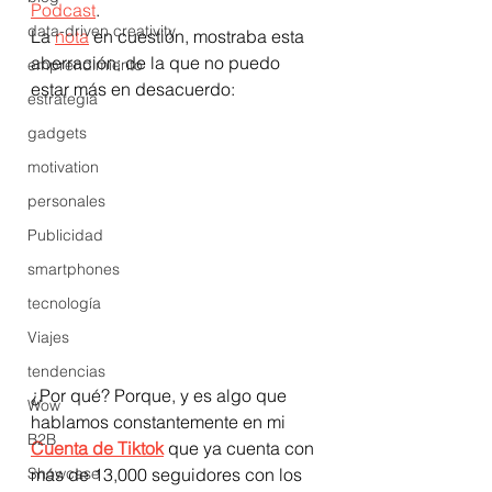
Podcast
.
data-driven creativity
La 
nota
 en cuestión, mostraba esta 
aberración; de la que no puedo 
emprendimiento
estar más en desacuerdo:
estrategia
gadgets
motivation
personales
Publicidad
smartphones
tecnología
Viajes
tendencias
¿Por qué? Porque, y es algo que 
Wow
hablamos constantemente en mi 
B2B
Cuenta de Tiktok
 que ya cuenta con 
más de 13,000 seguidores con los 
Showcase