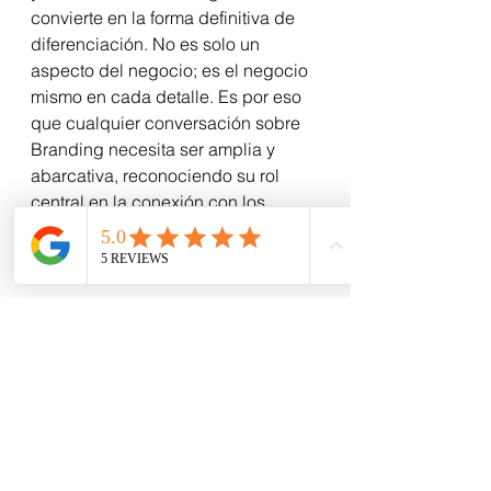
convierte en la forma definitiva de 
diferenciación. No es solo un 
aspecto del negocio; es el negocio 
mismo en cada detalle. Es por eso 
que cualquier conversación sobre 
Branding necesita ser amplia y 
abarcativa, reconociendo su rol 
central en la conexión con los 
clientes y en la construcción de 
relaciones duraderas.
Así que, mientras que muchos 
seguirán debatiendo si el Marketing 
engloba al Branding o viceversa, 
para aquellos que respiramos y 
vivimos la marca día tras día, la 
respuesta es clara: todo lo que 
hacemos, y la manera en que lo 
hacemos, es Branding.