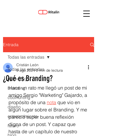
Entrada
Todas las entradas
Cristián León
Todas las entradas
9 ago 2024
2 min de lectura
¿Qué es Branding?
marketing
Hace un rato me llegó un post de mi 
branding
amigo Sergio "Warketing" Gajardo, a 
coolhunting
propósito de una 
nota
 que vio en 
diseño
algún lugar sobre el Branding. Y me 
entretenimiento
pareció super buena reflexión 
digna de un post. Y capaz que 
futuro
hasta de un capítulo de nuestro 
blog