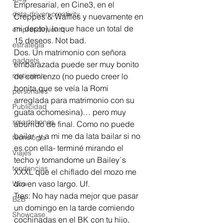
Empresarial, en Cine3, en el 
data-driven creativity
Creppes & Waffles y nuevamente en 
mi depto), lo que hace un total de 
emprendimiento
15 deseos. Not bad.
estrategia
Dos. Un matrimonio con señora 
gadgets
embarazada puede ser muy bonito 
motivation
de comienzo (no puedo creer lo 
bonita que se veía la Romi 
personales
arreglada para matrimonio con su 
Publicidad
guata ochomesina)… pero muy 
smartphones
aburrido de final. Como no puede 
bailar -y a mi me da lata bailar si no 
tecnología
es con ella- terminé mirando el 
Viajes
techo y tomandome un Bailey`s 
tendencias
XXXL que el chiflado del mozo me 
dio en vaso largo. Uf.
Wow
Tres: No hay nada mejor que pasar 
B2B
un domingo en la tarde comiendo 
Showcase
cochinadas en el BK con tu hijo, 