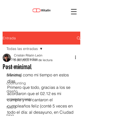
Entrada
Todas las entradas
Cristián Ritalin León
Todas las entradas
5 dic 2005
1 min de lectura
Post minimal
marketing
Minimal como mi tiempo en estos 
branding
días.
coolhunting
Primero que todo, gracias a los se 
diseño
acordaron que el 02.12 es mi 
entretenimiento
cumple y me cantaron el 
cumpleaños feliz (conté 5 veces en 
futuro
todo el día: al desayuno, en Ciudad 
blog