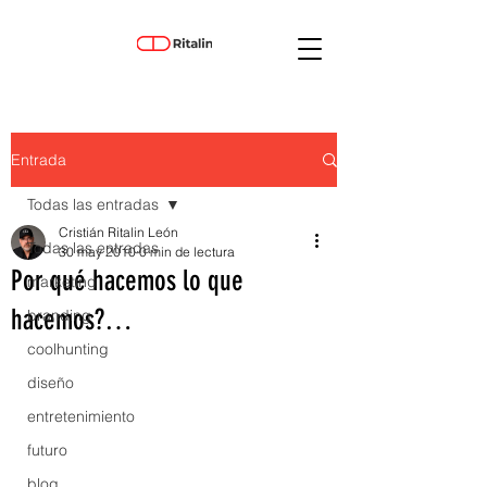
Entrada
Todas las entradas
Cristián Ritalin León
Todas las entradas
30 may 2010
0 min de lectura
Por qué hacemos lo que
marketing
hacemos?…
branding
coolhunting
diseño
entretenimiento
futuro
blog