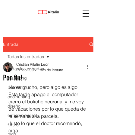
Entrada
Todas las entradas
Cristián Ritalin León
Todas las entradas
21 feb 2006
1 min de lectura
Por fin!
marketing
No es mucho, pero algo es algo. 
branding
Esta tarde apago el computador, 
coolhunting
cierro el boliche neuronal y me voy 
diseño
de vacaciones por lo que queda de 
entretenimiento
la semana a la parcela.
Justo lo que el doctor recomendó, 
futuro
oiga.
blog