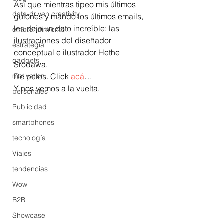
Así que mientras tipeo mis últimos 
data-driven creativity
guiones y mando los últimos emails, 
les dejo un dato increíble: las 
emprendimiento
ilustraciones del diseñador 
estrategia
conceptual e ilustrador Hethe 
gadgets
Srodawa.
motivation
De pelos. Click 
acá
…
Y nos vemos a la vuelta.
personales
Publicidad
smartphones
tecnología
Viajes
tendencias
Wow
B2B
Showcase