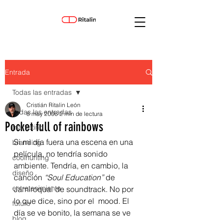
Entrada
Todas las entradas
Cristián Ritalin León
Todas las entradas
8 may 2006
2 min de lectura
Pocket full of rainbows
marketing
Si mi día fuera una escena en una 
branding
película, no tendría sonido 
coolhunting
ambiente. Tendría, en cambio, la 
diseño
canción 
“Soul Education” 
de 
entretenimiento
Jamiroquai de soundtrack. No por 
lo que dice, sino por el  mood. El 
futuro
día se ve bonito, la semana se ve 
blog