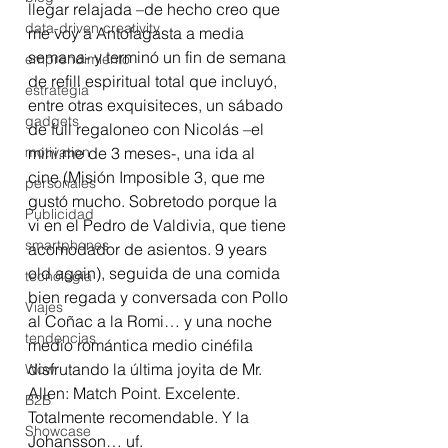
llegar relajada –de hecho creo que 
data-driven creativity
me voy a Antofagasta a media 
semana- y terminó un fin de semana 
emprendimiento
de refill espiritual total que incluyó, 
estrategia
entre otras exquisiteces, un sábado 
gadgets
de full regaloneo con Nicolás –el 
motivation
mini.me de 3 meses-, una ida al 
cine (Misión Imposible 3, que me 
personales
gustó mucho. Sobretodo porque la 
Publicidad
vi en el Pedro de Valdivia, que tiene 
smartphones
acomodador de asientos. 9 years 
old again), seguida de una comida 
tecnología
bien regada y conversada con Pollo 
Viajes
al Coñac a la Romi… y una noche 
tendencias
medio romántica medio cinéfila 
disfrutando la última joyita de Mr. 
Wow
Allen: Match Point. Excelente. 
B2B
Totalmente recomendable. Y la 
Showcase
Johansson… uf.