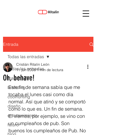
Entrada
Todas las entradas
Cristián Ritalin León
Todas las entradas
11 jun 2006
1 min de lectura
Oh, behave!
marketing
Este fin de semana sabía que me 
branding
tocaba el lunes casi como día 
coolhunting
normal. Así que atinó y se comportó 
diseño
como lo que es. Un fin de semana.
entretenimiento
El viernes, por ejemplo, se vino con 
un cumpleaños de pub. Son 
futuro
buenos los cumpleaños de Pub. No 
blog