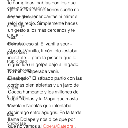
te complicas, hablas con los que 
data-driven creativity
quieres hablar y si tienes sueño no 
tienes que poner caritas ni mirar el 
emprendimiento
reloj de reojo. Simplemente haces 
estrategia
un gesto a los más cercanos y te 
gadgets
vas.
motivation
Borroso, eso sí. El vanilla sour -
Absolut Vanilla, limón, etc.-estaba 
personales
increíble… pero la piscola que le 
Publicidad
siguió fue un golpe bajo al hígado. 
smartphones
No me lo esperaba venir.
El sábado? El sábado partió con las 
tecnología
cortinas bien abiertas y un jarro de 
Viajes
Cocoa humeante y los millones de 
tendencias
suplementos y la Mopa que movía 
la cola y Nicolás que intentaba 
Wow
decir algo entre agugús. En la tarde 
B2B
llama Dolape y nos dice que por 
Showcase
qué no vamos al 
Opera/Catedral
, 