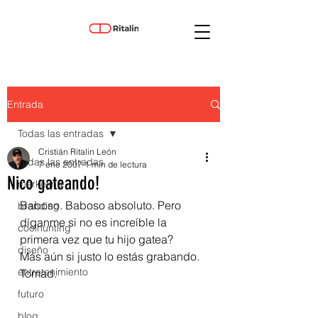
Entrada
Todas las entradas
Cristián Ritalin León
Todas las entradas
7 ene 2007
1 min de lectura
Nico gateando!
marketing
Baboso. Baboso absoluto. Pero 
branding
díganme si no es increíble la 
coolhunting
primera vez que tu hijo gatea?
diseño
Más aún si justo lo estás grabando.
entretenimiento
Tomad.
futuro
blog