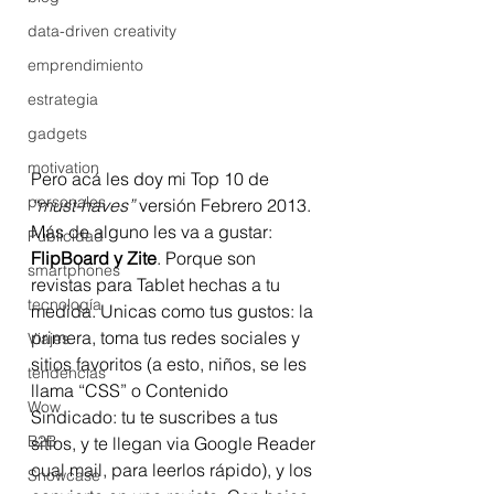
data-driven creativity
emprendimiento
estrategia
gadgets
motivation
Pero acá les doy mi Top 10 de 
personales
“must-haves” 
versión Febrero 2013. 
Más de alguno les va a gustar:
Publicidad
FlipBoard y Zite
. Porque son 
smartphones
revistas para Tablet hechas a tu 
tecnología
medida. Unicas como tus gustos: la 
primera, toma tus redes sociales y 
Viajes
sitios favoritos (a esto, niños, se les 
tendencias
llama “CSS” o Contenido 
Wow
Sindicado: tu te suscribes a tus 
B2B
sitios, y te llegan via Google Reader 
cual mail, para leerlos rápido), y los 
Showcase