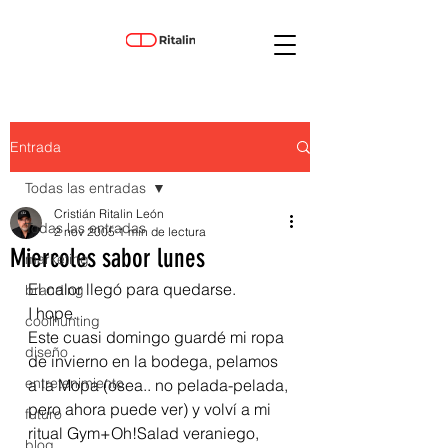
Entrada
Todas las entradas
Cristián Ritalin León
Todas las entradas
2 nov 2005
1 min de lectura
Miercoles sabor lunes
marketing
El calor llegó para quedarse.
branding
I hope.
coolhunting
Este cuasi domingo guardé mi ropa 
diseño
de invierno en la bodega, pelamos 
entretenimiento
a la Mopa (osea.. no pelada-pelada, 
pero ahora puede ver) y volví a mi 
futuro
ritual Gym+Oh!Salad veraniego, 
blog