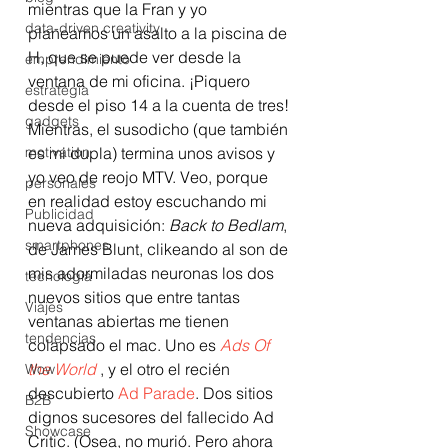
mientras que la Fran y yo 
data-driven creativity
planeamos un asalto a la piscina de 
H, que se puede ver desde la 
emprendimiento
ventana de mi oficina. ¡Piquero 
estrategia
desde el piso 14 a la cuenta de tres!
gadgets
Mientras, el susodicho (que también 
motivation
es mi dupla) termina unos avisos y 
yo veo de reojo MTV. Veo, porque 
personales
en realidad estoy escuchando mi 
Publicidad
nueva adquisición: 
Back to Bedlam
, 
smartphones
de James Blunt, clikeando al son de 
mis adormiladas neuronas los dos 
tecnología
nuevos sitios que entre tantas 
Viajes
ventanas abiertas me tienen 
tendencias
colapsado el mac. Uno es
 Ads Of 
the World
 , y el otro el recién 
Wow
descubierto 
Ad Parade
. Dos sitios 
B2B
dignos sucesores del fallecido Ad 
Showcase
Critic. (Osea, no murió. Pero ahora 