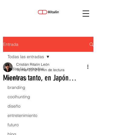
Entrada
Todas las entradas
Cristián Ritalin León
Todas las entradas
16 mar 2012
0 min de lectura
Mientras tanto, en Japón…
marketing
branding
coolhunting
diseño
entretenimiento
futuro
blog