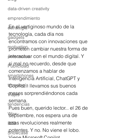
data-driven creativity
emprendimiento
En el vertiginoso mundo de la 
estrategia
tecnología, cada día nos 
gadgets
encontramos con innovaciones que 
motivation
prometen cambiar nuestra forma de 
interactuar con el mundo digital. Y 
personales
si mal no recuerdo, desde que 
Publicidad
comenzamos a hablar de 
smartphones
Inteligencia Artificial, ChatGPT y 
tecnología
Copilot... llevamos sus buenos 
meses sorprendiéndonos cada 
Viajes
semana. 
tendencias
Pues buen, querido lector... el 26 de 
Wow
septiembre, nos espera una de 
esas revoluciones realmente 
B2B
potentes. Y no. No viene el lobo. 
Showcase
Viene Microsoft Copilot.