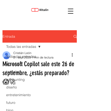
Entrada
Todas las entradas
Cristián León
Todas las entradas
21 sept 2023
1 min de lectura
Microsoft Copilot sale este 26 de
marketing
septiembre, ¿estás preparado?
branding
coolhunting
😱🚀
diseño
entretenimiento
futuro
blog