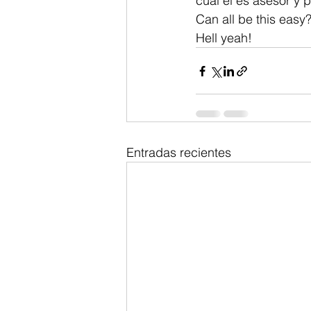
cual el es asesor y p
Can all be this eas
Hell yeah!
Entradas recientes