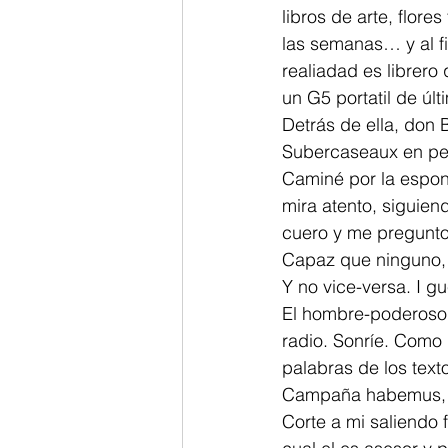
libros de arte, flor
las semanas… y al fin
realiadad es librero
un G5 portatil de últ
Detrás de ella, don
Subercaseaux en per
Caminé por la esponj
mira atento, siguien
cuero y me pregunto
Capaz que ninguno, e
Y no vice-versa. I g
El hombre-poderoso 
radio. Sonríe. Como
palabras de los texto
Campaña habemus, en
Corte a mi saliendo 