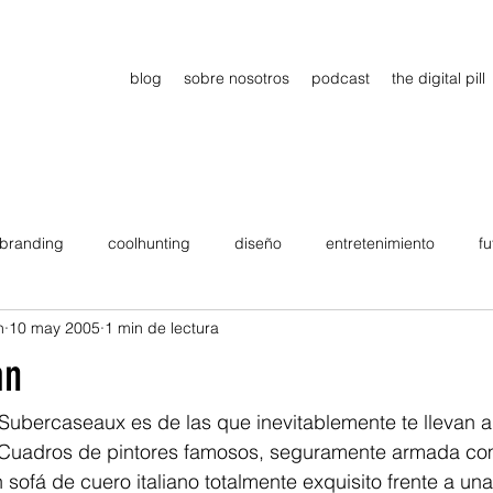
blog
sobre nosotros
podcast
the digital pill
branding
coolhunting
diseño
entretenimiento
fu
n
10 may 2005
1 min de lectura
dimiento
estrategia
gadgets
motivation
persona
an
Viajes
tendencias
Wow
B2B
Showcase
 Subercaseaux es de las que inevitablemente te llevan a
 Cuadros de pintores famosos, seguramente armada co
 sofá de cuero italiano totalmente exquisito frente a un