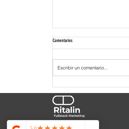
Comentarios
Escribir un comentario...
TBWA se ensució las manos. Y por eso
se nota.