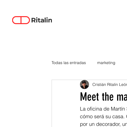
Todas las entradas
marketing
Cristián Ritalin Leó
data-driven creativity
empren
Meet the m
smartphones
tecnología
La oficina de Martín
cómo será su casa.
por un decorador, un