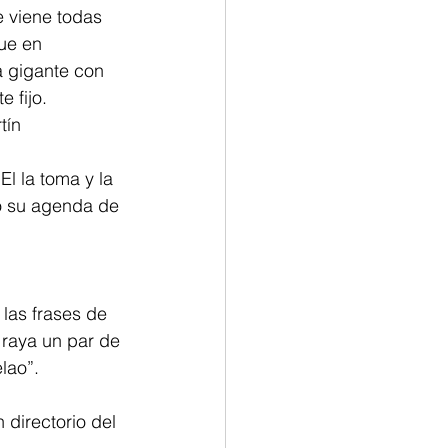
e viene todas 
ue en 
a gigante con 
 fijo. 
tín 
l la toma y la 
jo su agenda de 
las frases de 
raya un par de 
lao”. 
 directorio del 