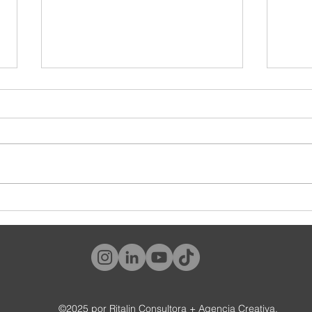
¿Y tú, qué tipo de cliente eres?
#World
tambié
©2025 por Ritalin Consultora + Agencia Creativa.