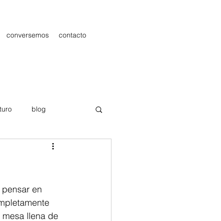
conversemos
contacto
turo
blog
les
Publicidad
 pensar en 
mpletamente 
a mesa llena de 