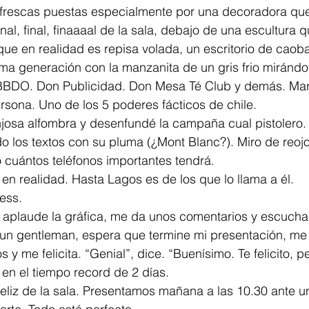
es frescas puestas especialmente por una decoradora qu
al, final, finaaaal de la sala, debajo de una escultura q
 que en realidad es repisa volada, un escritorio de caob
ima generación con la manzanita de un gris frio mirándote
 BBDO. Don Publicidad. Don Mesa Té Club y demás. Mar
sona. Uno de los 5 poderes fácticos de chile.
osa alfombra y desenfundé la campaña cual pistolero. E
do los textos con su pluma (¿Mont Blanc?). Miro de reo
 cuántos teléfonos importantes tendrá.
n realidad. Hasta Lagos es de los que lo llama a él. 
uess.
aplaude la gráfica, me da unos comentarios y escucha 
 un gentleman, espera que termine mi presentación, me 
s y me felicita. “Genial”, dice. “Buenísimo. Te felicito, pe
 el tiempo record de 2 días. 
feliz de la sala. Presentamos mañana a las 10.30 ante un