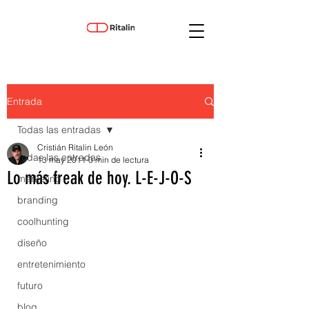
Entrada
Todas las entradas
Cristián Ritalin León
Todas las entradas
13 may 2011
0 min de lectura
Lo más freak de hoy. L-E-J-O-S
marketing
branding
coolhunting
diseño
entretenimiento
futuro
blog