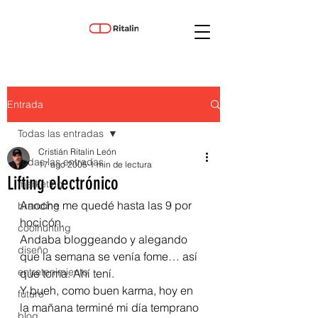
Entrada
Todas las entradas
Cristián Ritalin León
Todas las entradas
17 ago 2005
1 min de lectura
Lifting electrónico
marketing
Anoche me quedé hasta las 9 por 
branding
hocicón. 
coolhunting
Andaba bloggeando y alegando 
diseño
que la semana se venía fome… así 
entretenimiento
que toma. Ahí tení.
Y bueh, como buen karma, hoy en 
futuro
la mañana terminé mi día temprano 
blog