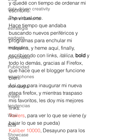
y quedé con tiempo de ordenar mi 
data-driven creativity
escritorio. 
The virtual one.
emprendimiento
Hace tiempo que andaba 
estrategia
buscando nuevos periféricos y 
gadgets
programas para enchular mi 
motivation
máquina, y heme aquí, finally, 
escribiendo con links, 
itálica
, 
bold
 y 
personales
todo lo demás, gracias al Firefox, 
Publicidad
que hace que el blogger funcione 
smartphones
bien.
Así que para inaugurar mi nueva 
tecnología
etapa firefox, y mientras traspaso 
Viajes
mis favoritos, les doy mis mejores 
tendencias
links:
Trailers
, para ver lo que se viene (y 
Wow
bajar lo que se pueda)
B2B
Kaliber 10000
, Desayuno para los 
Showcase
ojos. 