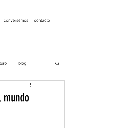
conversemos
contacto
turo
blog
les
Publicidad
el mundo