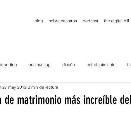
blog
sobre nosotros
podcast
the digital pill
branding
coolhunting
diseño
entretenimiento
fu
n
27 may 2012
0 min de lectura
dimiento
estrategia
gadgets
motivation
persona
a de matrimonio más increíble d
Viajes
tendencias
Wow
B2B
Showcase