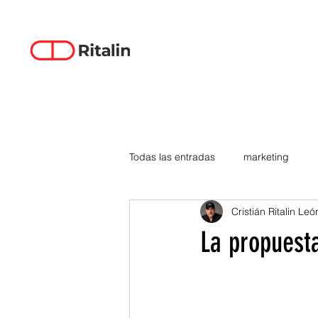
Todas las entradas
marketing
Cristián Ritalin Leó
data-driven creativity
empren
La propuest
smartphones
tecnología