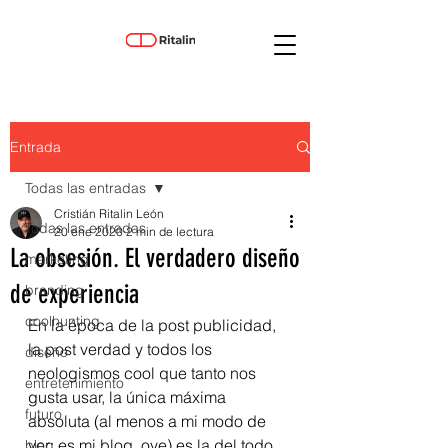
Entrada
Todas las entradas
Cristián Ritalin León
Todas las entradas
20 ene 2020
2 min de lectura
La obsesión. El verdadero diseño
marketing
de experiencia
branding
coolhunting
En la época de la post publicidad, 
la post verdad y todos los 
diseño
neologismos cool que tanto nos 
entretenimiento
gusta usar, la única máxima 
futuro
absoluta (al menos a mi modo de 
ver; es mi blog, oye) es la del todo 
blog