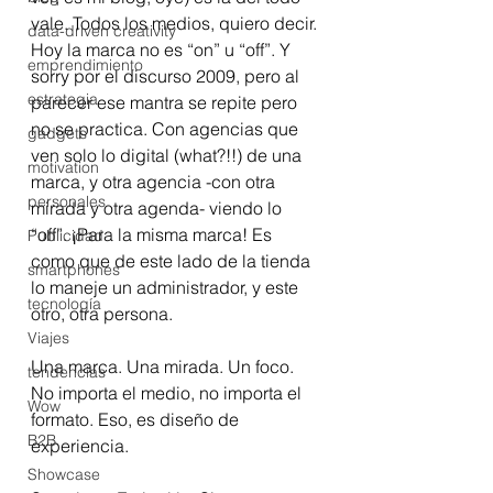
vale. Todos los medios, quiero decir. 
data-driven creativity
Hoy la marca no es “on” u “off”. Y 
emprendimiento
sorry por el discurso 2009, pero al 
estrategia
parecer ese mantra se repite pero 
no se practica. Con agencias que 
gadgets
ven solo lo digital (what?!!) de una 
motivation
marca, y otra agencia -con otra 
personales
mirada y otra agenda- viendo lo 
“off”. ¡Para la misma marca! Es 
Publicidad
como que de este lado de la tienda 
smartphones
lo maneje un administrador, y este 
tecnología
otro, otra persona.
Viajes
Una marca. Una mirada. Un foco. 
tendencias
No importa el medio, no importa el 
Wow
formato. Eso, es diseño de 
B2B
experiencia.
Showcase