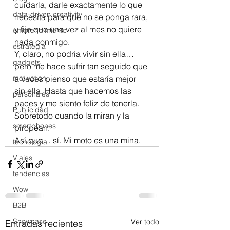
cuidarla, darle exactamente lo que 
data-driven creativity
necesita para que no se ponga rara, 
y fijo que una vez al mes no quiere 
emprendimiento
nada conmigo.
estrategia
Y, claro, no podría vivir sin ella… 
gadgets
pero me hace sufrir tan seguido que 
motivation
a veces pienso que estaría mejor 
sin ella. Hasta que hacemos las 
personales
paces y me siento feliz de tenerla. 
Publicidad
Sobretodo cuando la miran y la 
smartphones
piropean.
Así que… sí. Mi moto es una mina. 
tecnología
Viajes
tendencias
Wow
B2B
Showcase
Ver todo
Entradas recientes