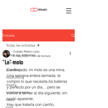
Entrada
Todas las entradas
Cristián Ritalin León
Todas las entradas
5 may 2005
1 min de lectura
"La" moto
marketing
Confirmado: mi moto es una mina.
branding
Una semana entera taimada, le 
coolhunting
compro lo que necesita (la batería) 
diseño
y perfecto por un día… pero se 
entretenimiento
vuelve a taimar al día siguiente, sin 
razón aparente.
futuro
Hay que tratarla con cariño, 
blog