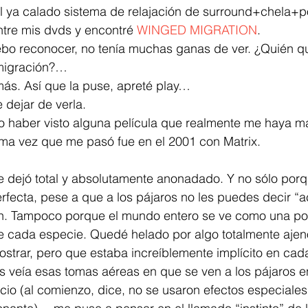
el ya calado sistema de relajación de surround+chela+
tre mis dvds y encontré 
WINGED MIGRATION
.
ebo reconocer, no tenía muchas ganas de ver. ¿Quién qu
 migración?…
más. Así que la puse, apreté play…
dejar de verla.
o haber visto alguna película que realmente me haya m
ima vez que me pasó fue en el 2001 con Matrix.
dejó total y absolutamente anonadado. Y no sólo porque
fecta, pese a que a los pájaros no les puedes decir “ac
ón. Tampoco porque el mundo entero se ve como una post
e cada especie. Quedé helado por algo totalmente ajeno
ostrar, pero que estaba increíblemente implícito en ca
s veía esas tomas aéreas en que se ven a los pájaros e
ncio (al comienzo, dice, no se usaron efectos especiales