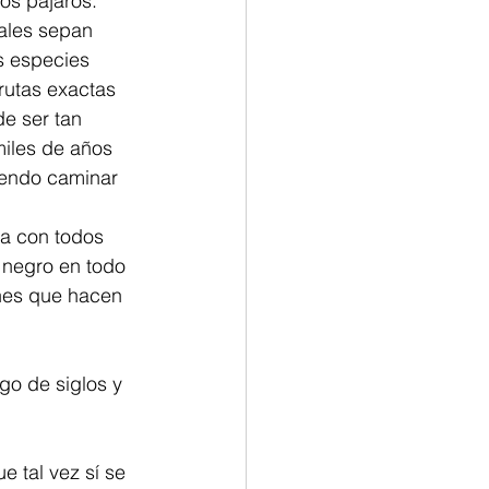
os pájaros. 
ales sepan 
s especies 
rutas exactas 
e ser tan 
miles de años 
iendo caminar 
sa con todos 
 negro en todo 
ones que hacen 
go de siglos y 
 
 tal vez sí se 