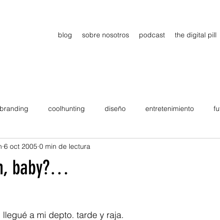
blog
sobre nosotros
podcast
the digital pill
branding
coolhunting
diseño
entretenimiento
fu
n
6 oct 2005
0 min de lectura
dimiento
estrategia
gadgets
motivation
persona
ion, baby?…
Viajes
tendencias
Wow
B2B
Showcase
llegué a mi depto. tarde y raja.