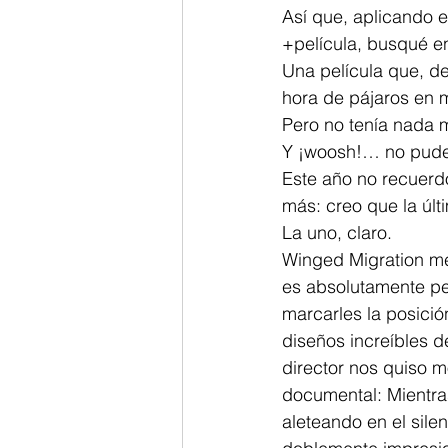
Así que, aplicando 
+película, busqué en
Una película que, d
hora de pájaros en
Pero no tenía nada 
Y ¡woosh!… no pude 
Este año no recuerd
más: creo que la últ
La uno, claro.
Winged Migration me 
es absolutamente per
marcarles la posici
diseños increíbles d
director nos quiso m
documental: Mientra
aleteando en el sile