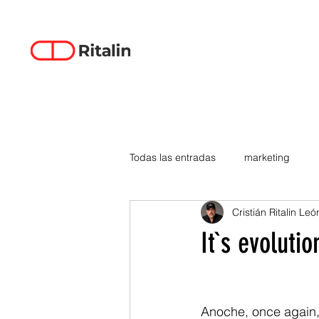
Todas las entradas
marketing
Cristián Ritalin Leó
data-driven creativity
empren
It`s evolut
smartphones
tecnología
Anoche, once again, 