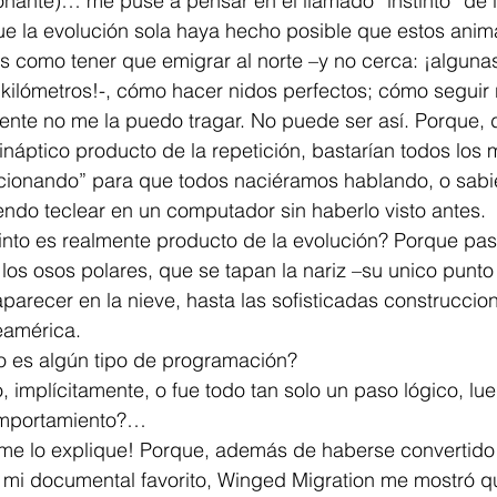
nante)… me puse a pensar en el llamado “instinto” de l
e la evolución sola haya hecho posible que estos anim
s como tener que emigrar al norte –y no cerca: ¡alguna
kilómetros!-, cómo hacer nidos perfectos; cómo seguir 
nte no me la puedo tragar. No puede ser así. Porque, d
ináptico producto de la repetición, bastarían todos los 
cionando” para que todos naciéramos hablando, o sab
iendo teclear en un computador sin haberlo visto antes.
nstinto es realmente producto de la evolución? Porque pa
los osos polares, que se tapan la nariz –su unico punto
parecer en la nieve, hasta las sofisticadas construcci
eamérica.
 o es algún tipo de programación?
 implícitamente, o fue todo tan solo un paso lógico, lue
omportamiento?…
 me lo explique! Porque, además de haberse convertido
mi documental favorito, Winged Migration me mostró que