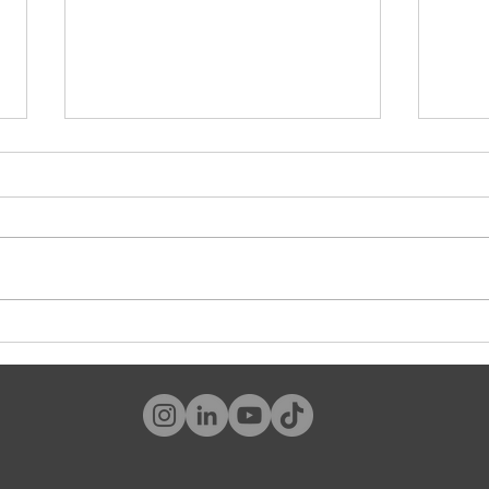
#Worldmembergate: los beneficios
La fus
también son branding
gigant