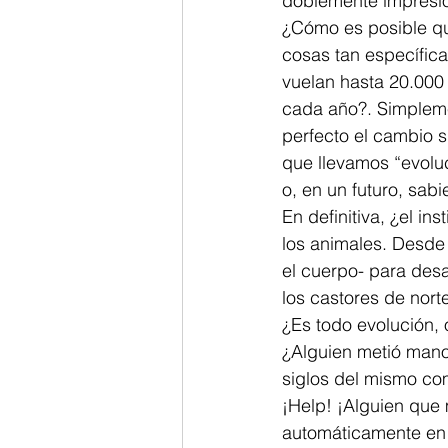
doblemente impresio
¿Cómo es posible qu
cosas tan específica
vuelan hasta 20.000 
cada año?. Simpleme
perfecto el cambio s
que llevamos “evolu
o, en un futuro, sab
En definitiva, ¿el i
los animales. Desde 
el cuerpo- para desa
los castores de nort
¿Es todo evolución,
¿Alguien metió mano,
siglos del mismo c
¡Help! ¡Alguien que
automáticamente en 