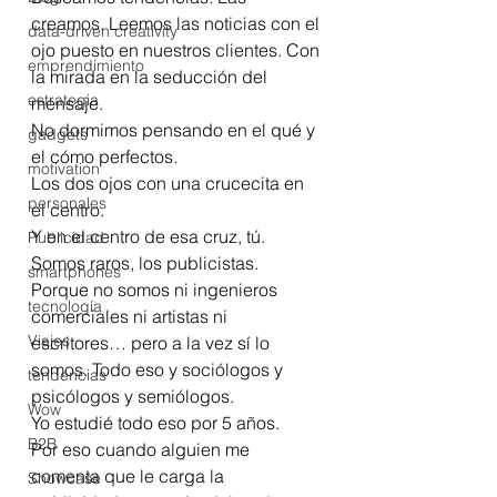
creamos. Leemos las noticias con el 
data-driven creativity
ojo puesto en nuestros clientes. Con 
emprendimiento
la mirada en la seducción del 
estrategia
mensaje.
No dormimos pensando en el qué y 
gadgets
el cómo perfectos.
motivation
Los dos ojos con una crucecita en 
personales
el centro.
Y en el centro de esa cruz, tú.
Publicidad
Somos raros, los publicistas. 
smartphones
Porque no somos ni ingenieros 
tecnología
comerciales ni artistas ni 
Viajes
escritores… pero a la vez sí lo 
somos. Todo eso y sociólogos y 
tendencias
psicólogos y semiólogos.
Wow
Yo estudié todo eso por 5 años.
B2B
Por eso cuando alguien me 
comenta que le carga la 
Showcase