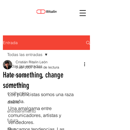
Entrada
Todas las entradas
Cristián Ritalin León
Todas las entradas
3 abr 2007
3 min de lectura
Hate something, change
marketing
something
branding
coolhunting
Los publicistas somos una raza 
extraña.
diseño
Una amalgama entre 
entretenimiento
comunicadores, artistas y 
futuro
vendedores.
Buscamos tendencias. Las 
blog