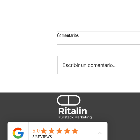
Comentarios
Escribir un comentario...
TBWA se ensució las manos. Y por eso
se nota.