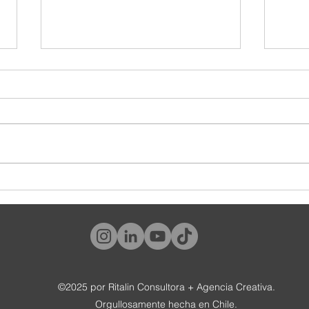
¿Y tú, qué tipo de cliente eres?
#World
tambié
©2025 por Ritalin Consultora + Agencia Creativa.
Orgullosamente hecha en Chile.