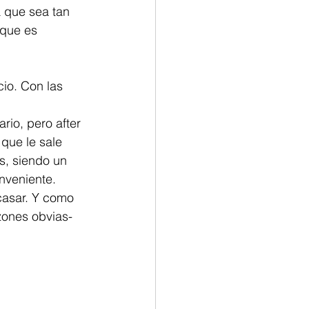
 que sea tan 
rque es 
cio. Con las 
rio, pero after 
que le sale 
s, siendo un 
nveniente.
casar. Y como 
zones obvias- 