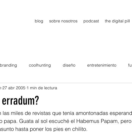
blog
sobre nosotros
podcast
the digital pill
branding
coolhunting
diseño
entretenimiento
fu
n
27 abr 2005
1 min de lectura
dimiento
estrategia
gadgets
motivation
persona
erradum?
Viajes
tendencias
Wow
B2B
Showcase
 las miles de revistas que tenía amontonadas esperando
o papa. Guata al sol escuché el Habemus Papam, pero 
unto hasta poner los pies en chilito. 