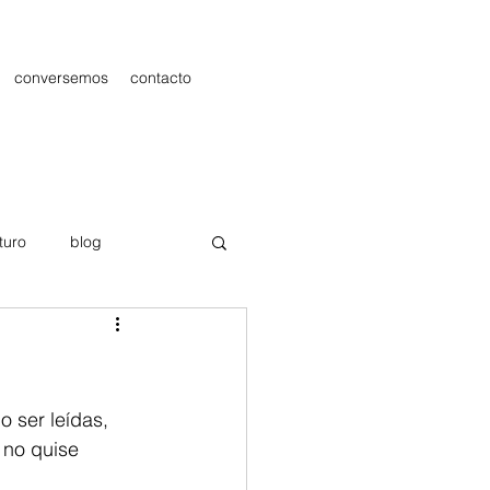
conversemos
contacto
turo
blog
les
Publicidad
 ser leídas, 
no quise 