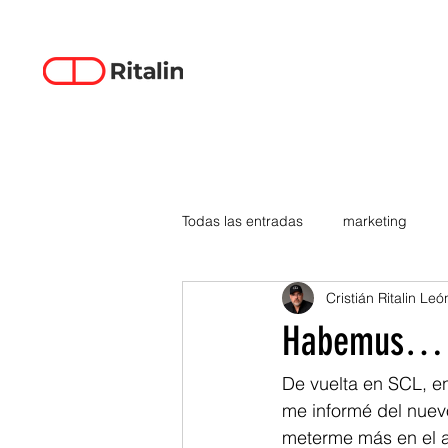
Todas las entradas
marketing
Cristián Ritalin Leó
data-driven creativity
empren
Habemus… 
smartphones
tecnología
De vuelta en SCL, en
me informé del nuev
meterme más en el as