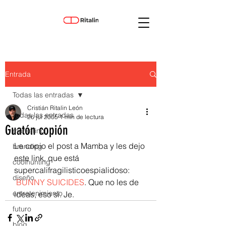
Entrada
Todas las entradas
Cristián Ritalin León
Todas las entradas
26 jul 2005
1 min de lectura
Guatón copión
marketing
Le copio el post a Mamba y les dejo 
branding
este link, que está
coolhunting
supercalifragilisticoespialidoso:
diseño
 BUNNY SUICIDES
. Que no les de 
entretenimiento
ideas, eso sí. Je.
futuro
blog