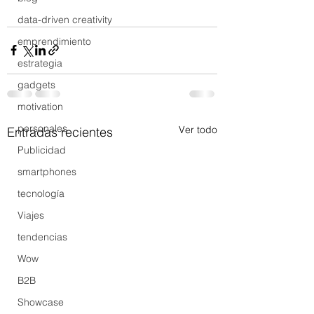
data-driven creativity
emprendimiento
estrategia
gadgets
motivation
personales
Ver todo
Entradas recientes
Publicidad
smartphones
tecnología
Viajes
tendencias
Wow
B2B
Showcase