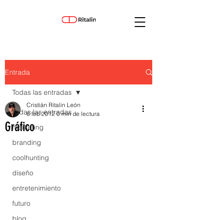
Entrada
Todas las entradas
Cristián Ritalin León
Todas las entradas
6 feb 2012
0 min de lectura
Gráfico
marketing
branding
coolhunting
diseño
entretenimiento
futuro
blog