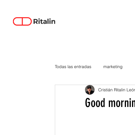
Todas las entradas
marketing
Cristián Ritalin Leó
data-driven creativity
empren
Good morni
smartphones
tecnología