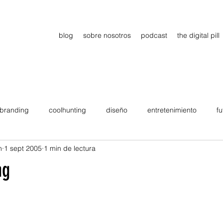
blog
sobre nosotros
podcast
the digital pill
branding
coolhunting
diseño
entretenimiento
fu
n
1 sept 2005
1 min de lectura
dimiento
estrategia
gadgets
motivation
persona
ng
Viajes
tendencias
Wow
B2B
Showcase